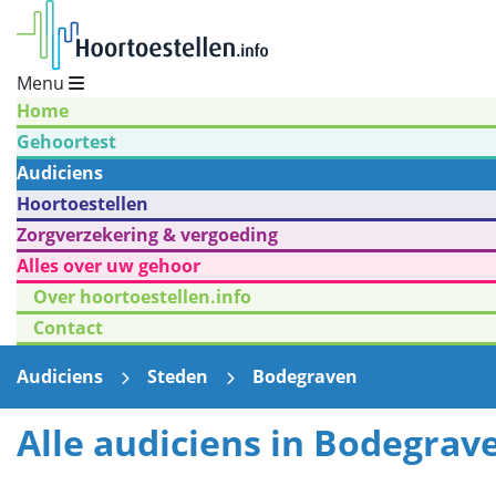
Menu
Home
Gehoortest
Audiciens
Hoortoestellen
Zorgverzekering & vergoeding
Alles over uw gehoor
Over hoortoestellen.info
Contact
Audiciens
Steden
Bodegraven
Alle audiciens in Bodegrav