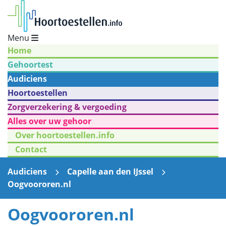
Menu
Home
Gehoortest
Audiciens
Hoortoestellen
Zorgverzekering & vergoeding
Alles over uw gehoor
Over hoortoestellen.info
Contact
Audiciens
Capelle aan den IJssel
Oogvoororen.nl
Oogvoororen.nl