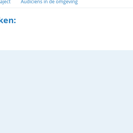
aject
Audiciens in de omgeving
ken: