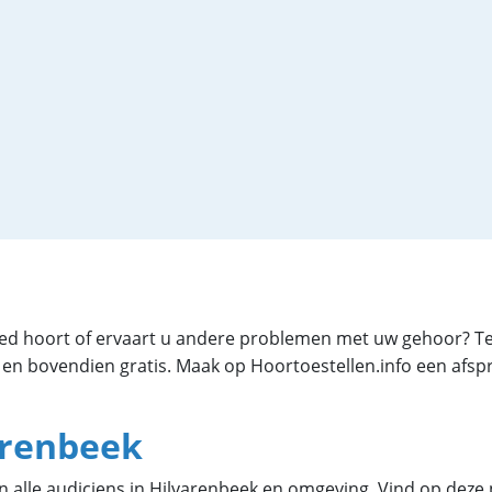
 goed hoort of ervaart u andere problemen met uw gehoor? T
r en bovendien gratis. Maak op
Hoortoestellen.info een afspr
varenbeek
an alle audiciens in Hilvarenbeek en omgeving. Vind op deze 