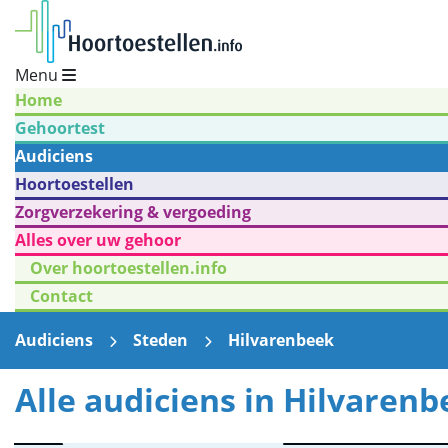
Menu
Home
Gehoortest
Audiciens
Hoortoestellen
Zorgverzekering & vergoeding
Alles over uw gehoor
Over hoortoestellen.info
Contact
Audiciens
Steden
Hilvarenbeek
Alle audiciens in Hilvaren