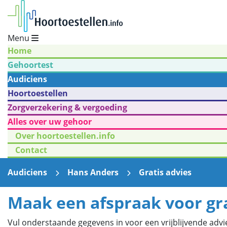
Menu
Home
Gehoortest
Audiciens
Hoortoestellen
Zorgverzekering & vergoeding
Alles over uw gehoor
Over hoortoestellen.info
Contact
Audiciens
Hans Anders
Gratis advies
Maak een afspraak voor gra
Vul onderstaande gegevens in voor een vrijblijvende advie