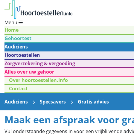
Menu
Home
Gehoortest
Audiciens
Hoortoestellen
Zorgverzekering & vergoeding
Alles over uw gehoor
Over hoortoestellen.info
Contact
Audiciens
Specsavers
Gratis advies
Maak een afspraak voor gra
Vul onderstaande gegevens in voor een vrijblijvende advie