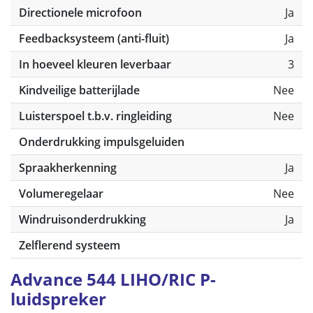
Directionele microfoon
Ja
Feedbacksysteem (anti-fluit)
Ja
In hoeveel kleuren leverbaar
3
Kindveilige batterijlade
Nee
Luisterspoel t.b.v. ringleiding
Nee
Onderdrukking impulsgeluiden
Spraakherkenning
Ja
Volumeregelaar
Nee
Windruisonderdrukking
Ja
Zelflerend systeem
Advance 544 LIHO/RIC P-
luidspreker