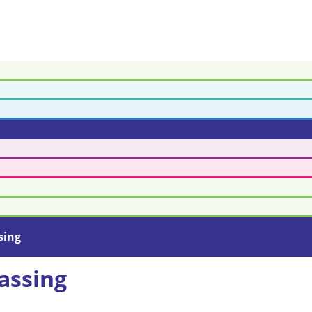
sing
assing