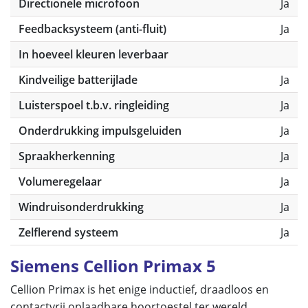
Directionele microfoon
Ja
Feedbacksysteem (anti-fluit)
Ja
In hoeveel kleuren leverbaar
Kindveilige batterijlade
Ja
Luisterspoel t.b.v. ringleiding
Ja
Onderdrukking impulsgeluiden
Ja
Spraakherkenning
Ja
Volumeregelaar
Ja
Windruisonderdrukking
Ja
Zelflerend systeem
Ja
Siemens Cellion Primax 5
Cellion Primax is het enige inductief, draadloos en
contactvrij oplaadbare hoortoestel ter wereld.