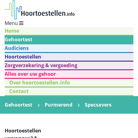
Menu
Home
Gehoortest
Audiciens
Hoortoestellen
Zorgverzekering & vergoeding
Alles over uw gehoor
Over hoortoestellen.info
Contact
Gehoortest
Purmerend
Specsavers
Hoortoestellen