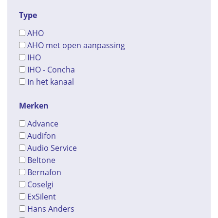
Type
AHO
AHO met open aanpassing
IHO
IHO - Concha
In het kanaal
Merken
Advance
Audifon
Audio Service
Beltone
Bernafon
Coselgi
ExSilent
Hans Anders