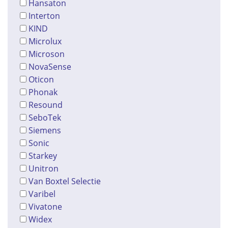
Hansaton
Interton
KIND
Microlux
Microson
NovaSense
Oticon
Phonak
Resound
SeboTek
Siemens
Sonic
Starkey
Unitron
Van Boxtel Selectie
Varibel
Vivatone
Widex