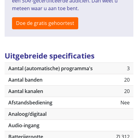
een StAr-gecertificeerde audicien. Dan weet u
meteen waar u aan toe bent.
Doe de gratis gehoortest
Uitgebreide specificaties
Aantal (automatische) programma's
3
Aantal banden
20
Aantal kanalen
20
Afstandsbediening
Nee
Analoog/digitaal
Audio-ingang
Batterijgrootte
ZL312