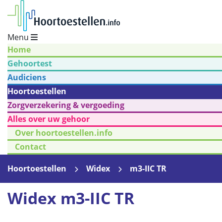
Menu
Home
Gehoortest
Audiciens
Hoortoestellen
Zorgverzekering & vergoeding
Alles over uw gehoor
Over hoortoestellen.info
Contact
Hoortoestellen
Widex
m3-IIC TR
Widex m3-IIC TR