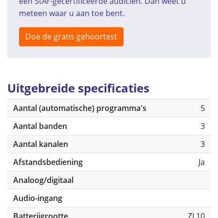
een StAr-gecertificeerde audicien. Dan weet u
meteen waar u aan toe bent.
Doe de gratis gehoortest
Uitgebreide specificaties
Aantal (automatische) programma's
5
Aantal banden
3
Aantal kanalen
3
Afstandsbediening
Ja
Analoog/digitaal
Audio-ingang
Batterijgrootte
ZL10