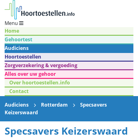
Menu
Home
Gehoortest
Audiciens
Hoortoestellen
Zorgverzekering & vergoeding
Alles over uw gehoor
Over hoortoestellen.info
Contact
Audiciens
Rotterdam
Specsavers
Keizerswaard
Specsavers Keizerswaard