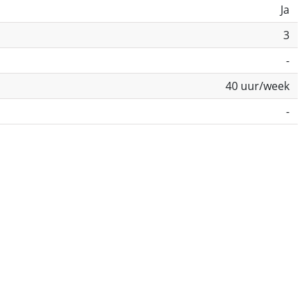
Ja
3
-
40 uur/week
-