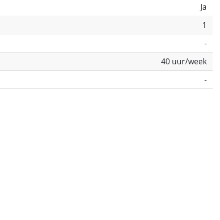
Ja
1
-
40 uur/week
-