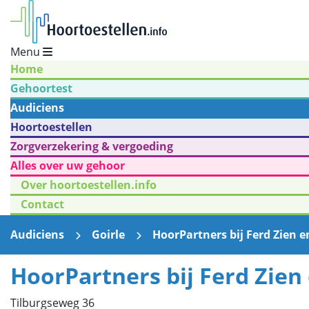
Menu
Home
Gehoortest
Audiciens
Hoortoestellen
Zorgverzekering & vergoeding
Alles over uw gehoor
Over hoortoestellen.info
Contact
Audiciens
Goirle
HoorPartners bij Ferd Zien e
HoorPartners bij Ferd Zien
Tilburgseweg 36