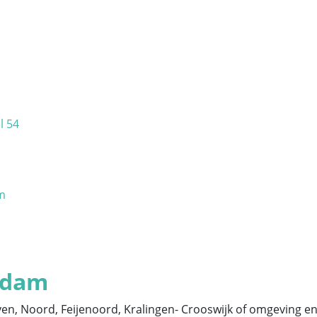
l 54
am
erdam
, Noord, Feijenoord, Kralingen- Crooswijk of omgeving en b